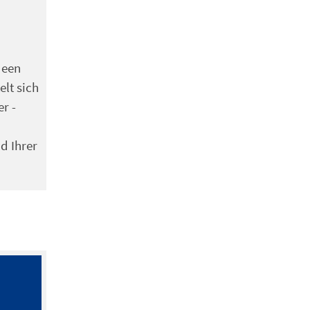
deen
lt sich
r -
d Ihrer