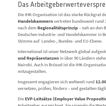
Das Arbeitgeberwerteverspre
Die IHK-Organisation ist das starke Rückgrat d
Handelskammern
vertreten bundesweit rund 
nach dem
Regionalitätsprinzip
– nah an den B
Deutschen Industrie- und Handelskammer in Be
Stimme auf Landes-, Bundes- und EU-Ebene.
International ist unser Netzwerk global aufgest
und Repräsentanzen
in über 90 Ländern stehe
Nairobi. Auch in Brüssel ist die IHK-Organisati
mitzugestalten.
Insgesamt engagieren sich weltweit rund
12.0
vernetzen, prüfen, fördern – und gestalten tägl
Die
EVP-Leitsätze (Employer Value Propositi
Arbeitgeber auszeichnet. Sie spiegeln die Wert