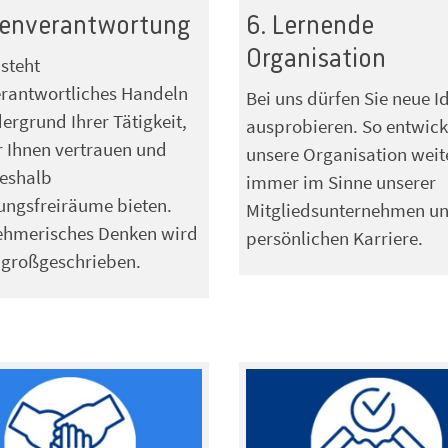
genverantwortung
6. Lernende
Organisation
 steht
rantwortliches Handeln
Bei uns dürfen Sie neue I
ergrund Ihrer Tätigkeit,
ausprobieren. So entwicke
r Ihnen vertrauen und
unsere Organisation weite
deshalb
immer im Sinne unserer
ungsfreiräume bieten.
Mitgliedsunternehmen un
ehmerisches Denken wird
persönlichen Karriere.
 großgeschrieben.