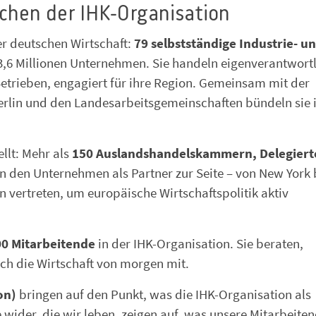
chen der IHK-Organisation
er deutschen Wirtschaft:
79 selbstständige Industrie- u
3,6 Millionen Unternehmen. Sie handeln eigenverantwort
etrieben, engagiert für ihre Region. Gemeinsam mit der
rlin und den Landesarbeitsgemeinschaften bündeln sie 
ellt: Mehr als
150 Auslandshandelskammern, Delegier
n den Unternehmen als Partner zur Seite – von New York 
on vertreten, um europäische Wirtschaftspolitik aktiv
00 Mitarbeitende
in der IHK-Organisation. Sie beraten,
ich die Wirtschaft von morgen mit.
on)
bringen auf den Punkt, was die IHK-Organisation als
e wider, die wir leben, zeigen auf, was unsere Mitarbeite