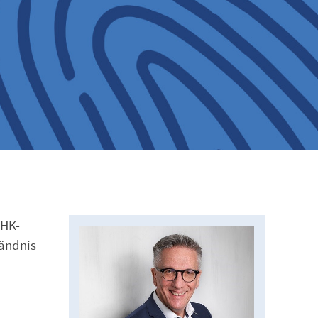
IHK-
tändnis