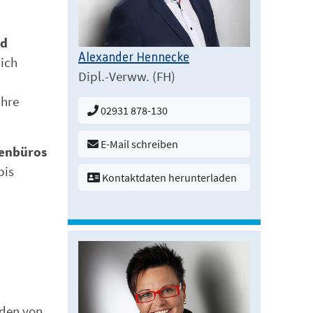
nd
Alexander Hennecke
lich
Dipl.-Verww. (FH)
ihre
02931 878-130
E-Mail schreiben
tenbüros
bis
Kontaktdaten herunterladen
nden von