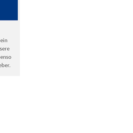
 ein
sere
benso
eber.