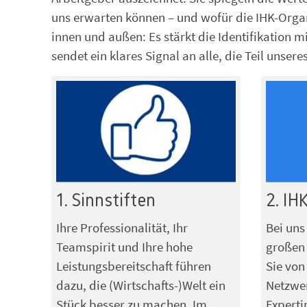
uns erwarten können – und wofür die IHK-Organ
innen und außen: Es stärkt die Identifikation m
sendet ein klares Signal an alle, die Teil uns
1. Sinnstiften
2. IH
Ihre Professionalität, Ihr
Bei uns
Teamspirit und Ihre hohe
großen 
Leistungsbereitschaft führen
Sie von
dazu, die (Wirtschafts-)Welt ein
Netzwe
Stück besser zu machen. Im
Experti