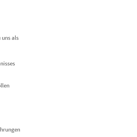
 uns als
nisses
llen
d
ahrungen