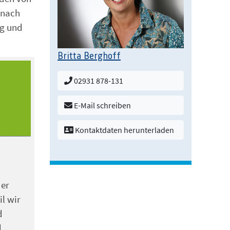
 nach
ag und
Britta Berghoff
02931 878-131
E-Mail schreiben
Kontaktdaten herunterladen
der
il wir
d
d