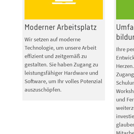
Moderner Arbeitsplatz
Umfan
bildu
Wir setzen auf moderne
Technologie, um unsere Arbeit
Ihre pe
effizient und zeitgemäß zu
Entwick
gestalten. Sie haben Zugang zu
Herzen.
leistungsfähiger Hardware und
Zugang 
Software, um Ihr volles Potenzial
Schulu
auszuschöpfen.
Worksho
und Fer
weiterz
investi
glauben
Mitarbe