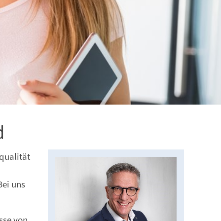
d
qualität
Bei uns
sse von