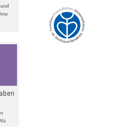
 und
ohne
gaben
en
Als