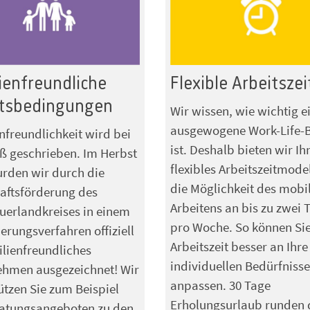
ienfreundliche
Flexible Arbeitszei
itsbedingungen
Wir wissen, wie wichtig e
ausgewogene Work-Life-
nfreundlichkeit wird bei
ist. Deshalb bieten wir Ih
ß geschrieben. Im Herbst
flexibles Arbeitszeitmode
rden wir durch die
die Möglichkeit des mobi
aftsförderung des
Arbeitens an bis zu zwei 
erlandkreises in einem
pro Woche. So können Sie
ierungsverfahren offiziell
Arbeitszeit besser an Ihre
ilienfreundliches
individuellen Bedürfnisse
ehmen ausgezeichnet! Wir
anpassen. 30 Tage
ützen Sie zum Beispiel
Erholungsurlaub runden 
ratungsangeboten zu den