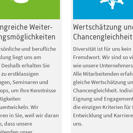
greiche Weiter-
Wertschätzung un
ngsmöglichkeiten
Chancengleichheit
rsönliche und berufliche
Diversität ist für uns kein
lung liegt uns am
Fremdwort. Wir sind so vi
 Deshalb erhalten Sie
wie unsere Unternehmers
zu erstklassigen
Alle Mitarbeitenden erfah
ngen, Seminaren und
gleiche Wertschätzung u
ps, um Ihre Kenntnisse
Chancengleichheit. Indivi
tigkeiten
Eignung und Engagement
uentwickeln. Wir
die einzigen Kriterien für 
eren in Sie, weil wir daran
Entwicklung und Karriere
, dass unsere
uns.
itenden unser