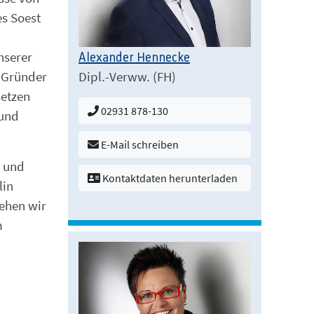
es Soest
nserer
Alexander Hennecke
Dipl.-Verww. (FH)
 Gründer
setzen
02931 878-130
 und
E-Mail schreiben
- und
Kontaktdaten herunterladen
lin
ehen wir
m