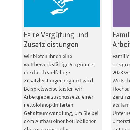
Faire Vergütung und
Famil
Zusatzleistungen
Arbe
Wir bieten Ihnen eine
Familie
wettbewerbsfähige Vergütung,
uns gro
die durch vielfältige
2023 wu
Zusatzleistungen ergänzt wird.
Wirtsch
Beispielsweise leisten wir
Hochsau
Arbeitgeberzuschüsse zu einer
Zertifiz
nettolohnoptimierten
als fam
Gehaltsumwandlung, um Sie bei
Untern
dem Aufbau einer betrieblichen
unterst
Altersvorsorge oder
mit Be