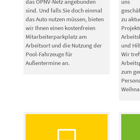
das ÖPNV-Netz angebunden
uns
sind. Und falls Sie doch einmal
geschäf
das Auto nutzen müssen, bieten
zu akt
wir Ihnen einen kostenfreien
Projekt
Mitarbeiterparkplatz am
Arbeits
Arbeitsort und die Nutzung der
und Hil
Pool-Fahrzeuge für
Wir tre
Außentermine an.
Arbeits
zum ge
Persona
Weihnac