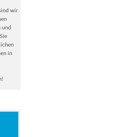
sind wir
hen
n und
 Sie
lichen
en in
n!