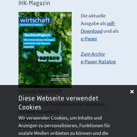
IHK-Magazin
Die aktuelle
Ausgabe als
pdf-
Download
und als
e-Paper
Zum Archiv
e-Paper-Katalog
Unsere Anschrift
Diese Webseite verwendet
Industrie- und Handelskammer Arnsberg,
Cookies
Hellweg-Sauerland
Wir verwenden Cookies, um Inhalte und
Königstraße 18-20
Anzeigen zu personalisieren, Funktionen für
D 59821 Arnsberg
soziale Medien anbieten zu können und die
Tel: +49 2931 878 0