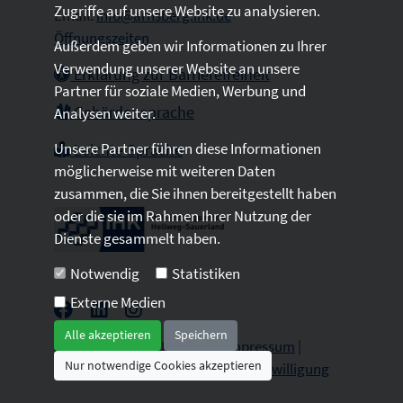
Zugriffe auf unsere Website zu analysieren.
Email:
info@arnsberg.ihk.de
Öffnungszeiten
Außerdem geben wir Informationen zu Ihrer
Verwendung unserer Website an unsere
Erklärung zur Barrierefreiheit
Partner für soziale Medien, Werbung und
Gebärdensprache
Analysen weiter.
Unsere Partner führen diese Informationen
Leichte Sprache
möglicherweise mit weiteren Daten
zusammen, die Sie ihnen bereitgestellt haben
oder die sie im Rahmen Ihrer Nutzung der
Dienste gesammelt haben.
Notwendig
Statistiken
Externe Medien
Alle akzeptieren
Speichern
2026 © All Rights Reserved.
Impressum
|
Nur notwendige Cookies akzeptieren
Datenschutz
|
Sitemap
|
Cookie-Einwilligung