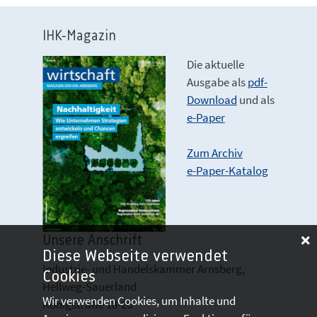
IHK-Magazin
Die aktuelle
Ausgabe als
pdf-
Download
und als
e-Paper
Zum Archiv
e-Paper-Katalog
Unsere Anschrift
Diese Webseite verwendet
Industrie- und Handelskammer Arnsberg,
Cookies
Hellweg-Sauerland
Wir verwenden Cookies, um Inhalte und
Königstraße 18-20