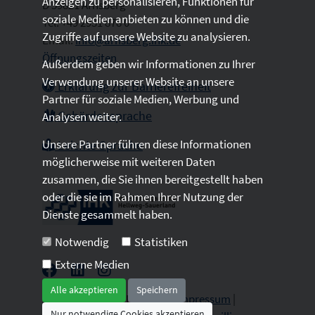
Anzeigen zu personalisieren, Funktionen für
D 59821 Arnsberg
soziale Medien anbieten zu können und die
Tel: +49 2931 878 0
Zugriffe auf unsere Website zu analysieren.
Email:
info@arnsberg.ihk.de
Öffnungszeiten
Außerdem geben wir Informationen zu Ihrer
Verwendung unserer Website an unsere
Erklärung zur Barrierefreiheit
Partner für soziale Medien, Werbung und
Gebärdensprache
Analysen weiter.
Unsere Partner führen diese Informationen
Leichte Sprache
möglicherweise mit weiteren Daten
zusammen, die Sie ihnen bereitgestellt haben
oder die sie im Rahmen Ihrer Nutzung der
Dienste gesammelt haben.
Notwendig
Statistiken
Externe Medien
Alle akzeptieren
Speichern
2026 © All Rights Reserved.
Impressum
|
Nur notwendige Cookies akzeptieren