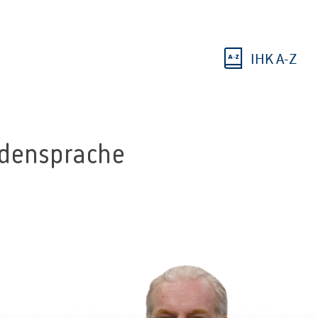
IHK A-Z
rdensprache