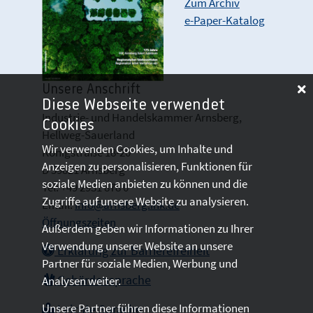
Zum Archiv
e-Paper-Katalog
Unsere Anschrift
Diese Webseite verwendet
Industrie- und Handelskammer Arnsberg,
Cookies
Hellweg-Sauerland
Wir verwenden Cookies, um Inhalte und
Königstraße 18-20
Anzeigen zu personalisieren, Funktionen für
D 59821 Arnsberg
soziale Medien anbieten zu können und die
Tel: +49 2931 878 0
Zugriffe auf unsere Website zu analysieren.
Email:
info@arnsberg.ihk.de
Öffnungszeiten
Außerdem geben wir Informationen zu Ihrer
Verwendung unserer Website an unsere
Erklärung zur Barrierefreiheit
Partner für soziale Medien, Werbung und
Gebärdensprache
Analysen weiter.
Unsere Partner führen diese Informationen
Leichte Sprache