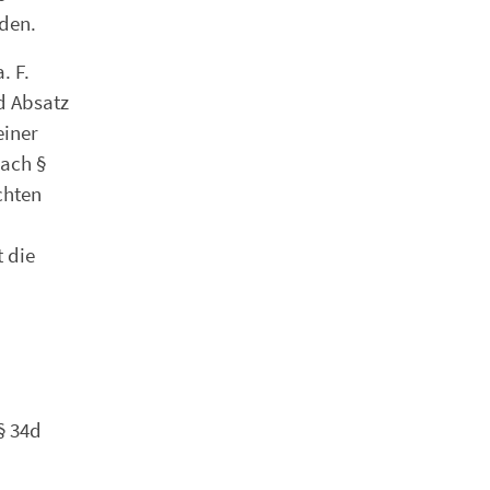
den.
. F.
d Absatz
einer
nach §
chten
 die
§ 34d