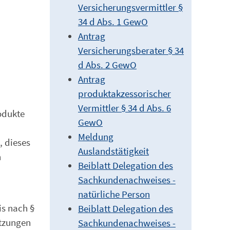
Versicherungsvermittler §
34 d Abs. 1 GewO
Antrag
Versicherungsberater § 34
d Abs. 2 GewO
Antrag
produktakzessorischer
Vermittler § 34 d Abs. 6
rodukte
GewO
Meldung
, dieses
Auslandstätigkeit
n
Beiblatt Delegation des
Sachkundenachweises -
natürliche Person
is nach §
Beiblatt Delegation des
etzungen
Sachkundenachweises -