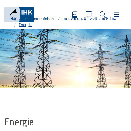
Home
Themenfelder
Innovation, Umwelt und Klima
Energie
Foto: peterschreiber.media - stock.adobe.com
Energie