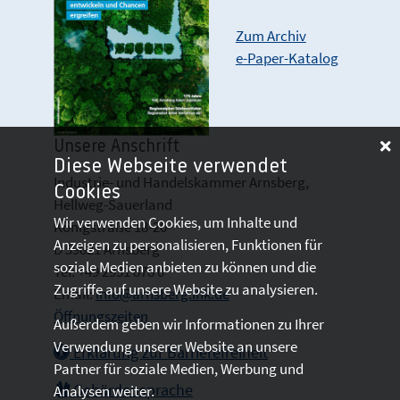
Zum Archiv
e-Paper-Katalog
Unsere Anschrift
Diese Webseite verwendet
Industrie- und Handelskammer Arnsberg,
Cookies
Hellweg-Sauerland
Wir verwenden Cookies, um Inhalte und
Königstraße 18-20
Anzeigen zu personalisieren, Funktionen für
D 59821 Arnsberg
soziale Medien anbieten zu können und die
Tel: +49 2931 878 0
Zugriffe auf unsere Website zu analysieren.
Email:
info@arnsberg.ihk.de
Öffnungszeiten
Außerdem geben wir Informationen zu Ihrer
Verwendung unserer Website an unsere
Erklärung zur Barrierefreiheit
Partner für soziale Medien, Werbung und
Gebärdensprache
Analysen weiter.