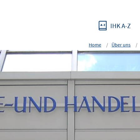
IHK A-Z
Home
Über uns