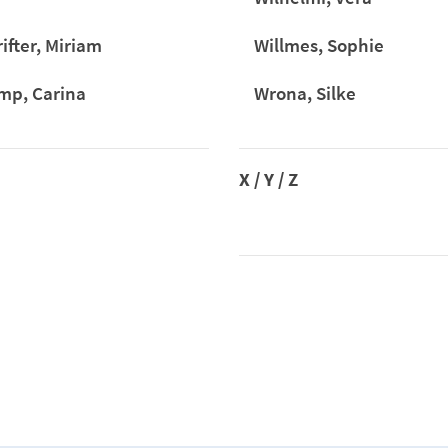
ifter, Miriam
Willmes, Sophie
mp, Carina
Wrona, Silke
X / Y / Z