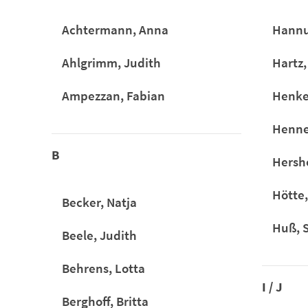
Achtermann, Anna
Hannu
Ahlgrimm, Judith
Hartz,
Ampezzan, Fabian
Henke
Henne
B
Hersho
Hötte,
Becker, Natja
Huß, S
Beele, Judith
Behrens, Lotta
I / J
Berghoff, Britta