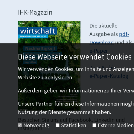
IHK-Magazin
Die aktuelle
Ausgabe als
pdf-
Download
und als
e-Paper
Diese Webseite verwendet Cookies
Zum Archiv
Wir verwenden Cookies, um Inhalte und Anzeigen 
e-Paper-Katalog
Website zu analysieren.
Außerdem geben wir Informationen zu Ihrer Verw
Unsere Partner führen diese Informationen mögli
Nutzung der Dienste gesammelt haben.
Besuchen Sie uns auf Facebook, Linkedin und
Notwendig
Statistiken
Externe Medien
Instagram