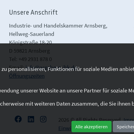
Unsere Anschrift
Industrie- und Handelskammer Arnsberg,
Hellweg-Sauerland
Königstraße 18-20
D 59821 Arnsberg
Tel: +49 2931 878 0
Email:
info@arnsberg.ihk.de
zu personalisieren, Funktionen für soziale Medien anbiet
Öffnungszeiten
endung unserer Website an unsere Partner für soziale M
cherweise mit weiteren Daten zusammen, die Sie ihnen be
2026 © All Rights Reserved.
Imp
Alle akzeptieren
Speiche
Einwilligung