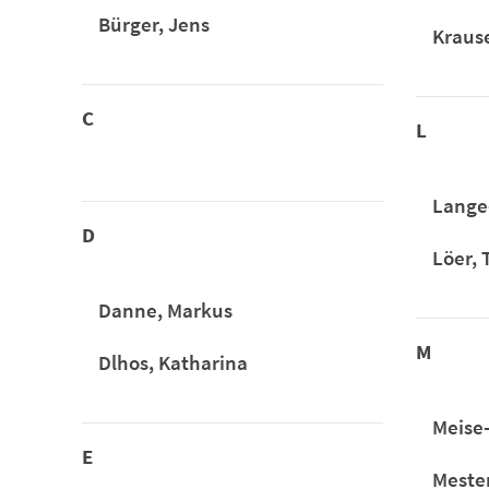
Bürger, Jens
Krause
C
L
Lange
D
Löer,
Danne, Markus
M
Dlhos, Katharina
Meise-
E
Meste