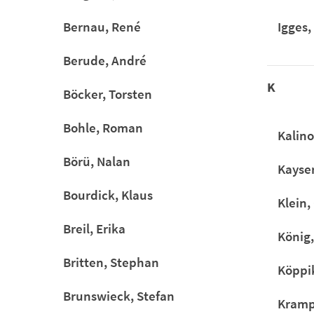
Bernau, René
Igges,
Berude, André
K
Böcker, Torsten
Bohle, Roman
Kalino
Börü, Nalan
Kayser
Bourdick, Klaus
Klein,
Breil, Erika
König
Britten, Stephan
Köppi
Brunswieck, Stefan
Kramp