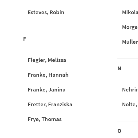
Esteves, Robin
Mikola
Morge
F
Müller
Flegler, Melissa
N
Franke, Hannah
Franke, Janina
Nehri
Fretter, Franziska
Nolte,
Frye, Thomas
O