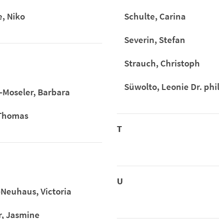
, Niko
Schulte, Carina
Severin, Stefan
Strauch, Christoph
Süwolto, Leonie Dr. phil
-Moseler, Barbara
 Thomas
T
U
Neuhaus, Victoria
r, Jasmine