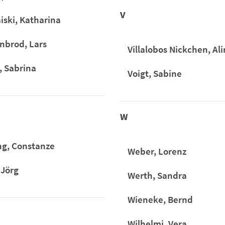
V
iski, Katharina
nbrod, Lars
Villalobos Nickchen, Ali
, Sabrina
Voigt, Sabine
W
ng, Constanze
Weber, Lorenz
 Jörg
Werth, Sandra
Wieneke, Bernd
Wilhelmi, Vera