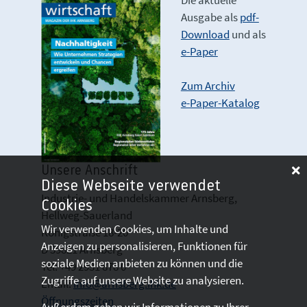
Ausgabe als
pdf-
Download
und als
e-Paper
Zum Archiv
e-Paper-Katalog
Unsere Anschrift
Diese Webseite verwendet
Industrie- und Handelskammer Arnsberg,
Cookies
Hellweg-Sauerland
Wir verwenden Cookies, um Inhalte und
Königstraße 18-20
Anzeigen zu personalisieren, Funktionen für
D 59821 Arnsberg
soziale Medien anbieten zu können und die
Tel: +49 2931 878 0
Zugriffe auf unsere Website zu analysieren.
Email:
info@arnsberg.ihk.de
Öffnungszeiten