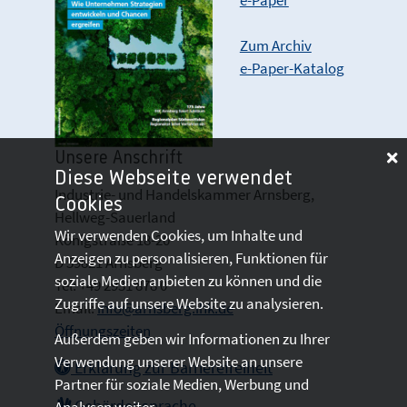
e-Paper
Zum Archiv
e-Paper-Katalog
Unsere Anschrift
Diese Webseite verwendet
Industrie- und Handelskammer Arnsberg,
Cookies
Hellweg-Sauerland
Wir verwenden Cookies, um Inhalte und
Königstraße 18-20
Anzeigen zu personalisieren, Funktionen für
D 59821 Arnsberg
soziale Medien anbieten zu können und die
Tel: +49 2931 878 0
Zugriffe auf unsere Website zu analysieren.
Email:
info@arnsberg.ihk.de
Öffnungszeiten
Außerdem geben wir Informationen zu Ihrer
Verwendung unserer Website an unsere
Erklärung zur Barrierefreiheit
Partner für soziale Medien, Werbung und
Gebärdensprache