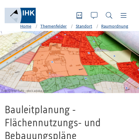
Home
Themenfelder
Standort
Raumordnung
Foto: Olivier-Tuffé - stock.adobe.com
Bauleitplanung -
Flächennutzungs- und
Bebauungspläne