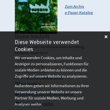
Zum Archiv
e-Paper-Katalog
Unsere Anschrift
Diese Webseite verwendet
Industrie- und Handelskammer Arnsberg,
Cookies
Hellweg-Sauerland
Wir verwenden Cookies, um Inhalte und
Königstraße 18-20
Anzeigen zu personalisieren, Funktionen für
D 59821 Arnsberg
soziale Medien anbieten zu können und die
Tel: +49 2931 878 0
Zugriffe auf unsere Website zu analysieren.
Email:
info@arnsberg.ihk.de
Öffnungszeiten
Außerdem geben wir Informationen zu Ihrer
Verwendung unserer Website an unsere
Erklärung zur Barrierefreiheit
Partner für soziale Medien, Werbung und
Gebärdensprache
Analysen weiter.