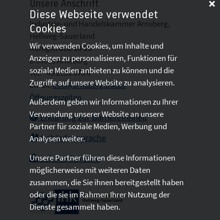
Unsere Anschrift
Diese Webseite verwendet
Industrie- und Handelskammer Arnsberg,
Cookies
Hellweg-Sauerland
Wir verwenden Cookies, um Inhalte und
Königstraße 18-20
Anzeigen zu personalisieren, Funktionen für
D 59821 Arnsberg
soziale Medien anbieten zu können und die
Tel: +49 2931 878 0
Zugriffe auf unsere Website zu analysieren.
Email:
info@arnsberg.ihk.de
Öffnungszeiten
Außerdem geben wir Informationen zu Ihrer
Verwendung unserer Website an unsere
Erklärung zur Barrierefreiheit
Partner für soziale Medien, Werbung und
Gebärdensprache
Analysen weiter.
Unsere Partner führen diese Informationen
Leichte Sprache
möglicherweise mit weiteren Daten
zusammen, die Sie ihnen bereitgestellt haben
oder die sie im Rahmen Ihrer Nutzung der
Dienste gesammelt haben.