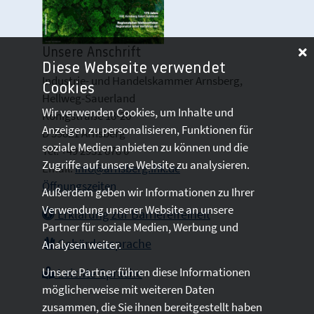
Unsere Anschrift
Diese Webseite verwendet
Industrie- und Handelskammer Arnsberg,
Cookies
Hellweg-Sauerland
Wir verwenden Cookies, um Inhalte und
Königstraße 18-20
Anzeigen zu personalisieren, Funktionen für
D 59821 Arnsberg
soziale Medien anbieten zu können und die
Tel: +49 2931 878 0
Zugriffe auf unsere Website zu analysieren.
Email:
info@arnsberg.ihk.de
Öffnungszeiten
Außerdem geben wir Informationen zu Ihrer
Verwendung unserer Website an unsere
Erklärung zur Barrierefreiheit
Partner für soziale Medien, Werbung und
Gebärdensprache
Analysen weiter.
Unsere Partner führen diese Informationen
Leichte Sprache
möglicherweise mit weiteren Daten
zusammen, die Sie ihnen bereitgestellt haben