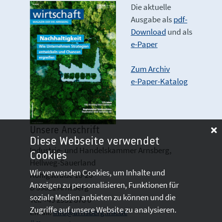
Die aktuelle
Ausgabe als
pdf-
Download
und als
e-Paper
Zum Archiv
e-Paper-Katalog
Unsere Anschrift
Diese Webseite verwendet
Industrie- und Handelskammer Arnsberg,
Cookies
Hellweg-Sauerland
Wir verwenden Cookies, um Inhalte und
Königstraße 18-20
Anzeigen zu personalisieren, Funktionen für
D 59821 Arnsberg
soziale Medien anbieten zu können und die
Tel: +49 2931 878 0
Zugriffe auf unsere Website zu analysieren.
Email:
info@arnsberg.ihk.de