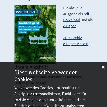
Die aktuelle
Ausgabe als
pdf-
Download
und als
e-Paper
Zum Archiv
e-Paper-Katalog
Unsere Anschrift
Diese Webseite verwendet
Industrie- und Handelskammer Arnsberg,
Cookies
Hellweg-Sauerland
Wir verwenden Cookies, um Inhalte und
Königstraße 18-20
Anzeigen zu personalisieren, Funktionen für
D 59821 Arnsberg
soziale Medien anbieten zu können und die
Tel: +49 2931 878 0
Zugriffe auf unsere Website zu analysieren.
Email:
info@arnsberg.ihk.de