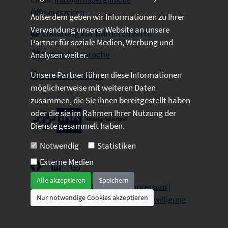
Öffnungszeiten
Außerdem geben wir Informationen zu Ihrer
Verwendung unserer Website an unsere
Erklärung zur Barrierefreiheit
Partner für soziale Medien, Werbung und
Gebärdensprache
Analysen weiter.
Unsere Partner führen diese Informationen
Leichte Sprache
möglicherweise mit weiteren Daten
zusammen, die Sie ihnen bereitgestellt haben
oder die sie im Rahmen Ihrer Nutzung der
Dienste gesammelt haben.
Notwendig
Statistiken
Externe Medien
Alle akzeptieren
Speichern
2026 © All Rights Reserved.
Impressum
|
Nur notwendige Cookies akzeptieren
Datenschutz
|
Sitemap
|
Cookie-Einwilligung