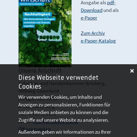
Ausgabe als
pdf-
Download
und als
e-Paper
Zum Archiv
e-Paper-Katalog
Unsere Anschrift
Diese Webseite verwendet
Industrie- und Handelskammer Arnsberg,
Cookies
Hellweg-Sauerland
Wir verwenden Cookies, um Inhalte und
Königstraße 18-20
Anzeigen zu personalisieren, Funktionen für
D 59821 Arnsberg
soziale Medien anbieten zu können und die
Tel: +49 2931 878 0
Zugriffe auf unsere Website zu analysieren.
Email:
info@arnsberg.ihk.de
Öffnungszeiten
Außerdem geben wir Informationen zu Ihrer