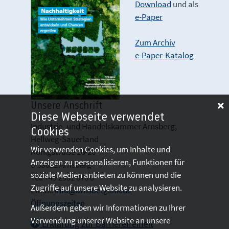
Download
und als
e-Paper
Zum Archiv
e-Paper-Katalog
Unsere Anschrift
Diese Webseite verwendet
Industrie- und Handelskammer Arnsberg,
Cookies
Hellweg-Sauerland
Wir verwenden Cookies, um Inhalte und
Königstraße 18-20
Anzeigen zu personalisieren, Funktionen für
D 59821 Arnsberg
soziale Medien anbieten zu können und die
Tel: +49 2931 878 0
Zugriffe auf unsere Website zu analysieren.
Email:
info@arnsberg.ihk.de
Öffnungszeiten
Außerdem geben wir Informationen zu Ihrer
Verwendung unserer Website an unsere
Erklärung zur Barrierefreiheit