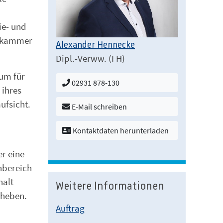
ie- und
lskammer
Alexander Hennecke
Dipl.-Verww. (FH)
ium für
02931 878-130
 ihres
ufsicht.
E-Mail schreiben
Kontaktdaten herunterladen
er eine
nbereich
halt
Weitere Informationen
rheben.
Auftrag