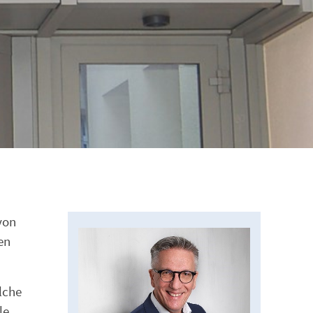
von
en
lche
le