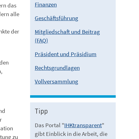
Finanzen
ern das
ern alle
Geschäftsführung
nkte der
Mitgliedschaft und Beitrag
(FAQ)
Präsident und Präsidium
 den
Rechtsgrundlagen
n,
Vollversammlung
und
Tipp
r
Das Portal "
IHKtransparent
"
lation
gibt Einblick in die Arbeit, die
ltung zu