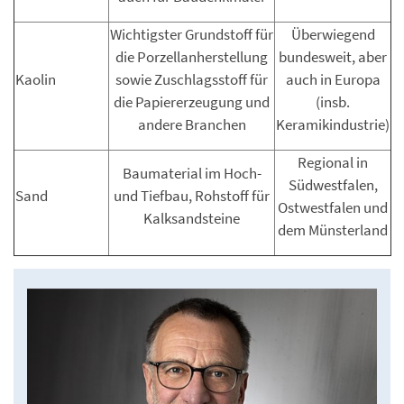
Wichtigster Grundstoff für
Überwiegend
die Porzellanherstellung
bundesweit, aber
Kaolin
sowie Zuschlagsstoff für
auch in Europa
die Papiererzeugung und
(insb.
andere Branchen
Keramikindustrie)
Regional in
Baumaterial im Hoch-
Südwestfalen,
Sand
und Tiefbau, Rohstoff für
Ostwestfalen und
Kalksandsteine
dem Münsterland