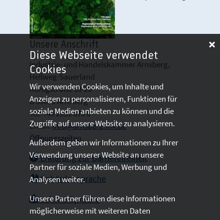
Unsere Anschrift
Diese Webseite verwendet
Industrie- und Handelskammer Arnsberg,
Cookies
Hellweg-Sauerland
Wir verwenden Cookies, um Inhalte und
Königstraße 18-20
Anzeigen zu personalisieren, Funktionen für
D 59821 Arnsberg
soziale Medien anbieten zu können und die
Tel: +49 2931 878 0
Zugriffe auf unsere Website zu analysieren.
Email:
info@arnsberg.ihk.de
Öffnungszeiten
Außerdem geben wir Informationen zu Ihrer
Verwendung unserer Website an unsere
Erklärung zur Barrierefreiheit
Partner für soziale Medien, Werbung und
Gebärdensprache
Analysen weiter.
Unsere Partner führen diese Informationen
Leichte Sprache
möglicherweise mit weiteren Daten