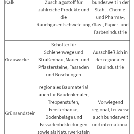
Kalk
Zuschlagsstoff für
bundesweit in der
zahlreiche Produkte und
Stahl-, Chemie-
die
und Pharma-,
Rauchgasentschwefelung
Glas-, Papier- und
Farbenindustrie
Schotter für
Schienenwege und
Ausschließlich in
Grauwacke
Straßenbau, Mauer- und
der regionalen
Pflastersteine, Fassaden
Bauindustrie
und Böschungen
regionales Baumaterial
auch für Baudenkmäler,
Treppenstufen,
Vorwiegend
Fensterbänke,
regional, teilweise
Grünsandstein
Bodenbeläge und
auch bundesweit
Fassadenbekleidungen
und international
sowie als Naturwerkstein