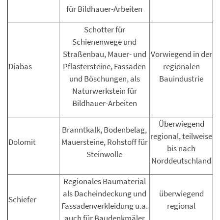
für Bildhauer-Arbeiten
Schotter für
Schienenwege und
Straßenbau, Mauer- und
Vorwiegend in der
Diabas
Pflastersteine, Fassaden
regionalen
und Böschungen, als
Bauindustrie
Naturwerkstein für
Bildhauer-Arbeiten
Überwiegend
Branntkalk, Bodenbelag,
regional, teilweise
Dolomit
Mauersteine, Rohstoff für
bis nach
Steinwolle
Norddeutschland
Regionales Baumaterial
als Dacheindeckung und
überwiegend
Schiefer
Fassadenverkleidung u.a.
regional
auch für Baudenkmäler