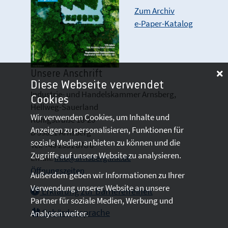
Zum Archiv
e-Paper-Katalog
Unsere Anschrift
Diese Webseite verwendet
Industrie- und Handelskammer Arnsberg,
Cookies
Hellweg-Sauerland
Wir verwenden Cookies, um Inhalte und
Königstraße 18-20
Anzeigen zu personalisieren, Funktionen für
D 59821 Arnsberg
soziale Medien anbieten zu können und die
Tel: +49 2931 878 0
Zugriffe auf unsere Website zu analysieren.
Email:
info@arnsberg.ihk.de
Öffnungszeiten
Außerdem geben wir Informationen zu Ihrer
Verwendung unserer Website an unsere
Erklärung zur Barrierefreiheit
Partner für soziale Medien, Werbung und
Gebärdensprache
Analysen weiter.