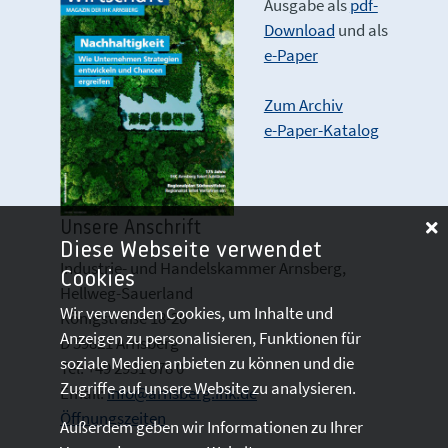
Ausgabe als
pdf-
Download
und als
e-Paper
Zum Archiv
e-Paper-Katalog
Unsere Anschrift
Diese Webseite verwendet
Industrie- und Handelskammer Arnsberg,
Cookies
Hellweg-Sauerland
Wir verwenden Cookies, um Inhalte und
Königstraße 18-20
Anzeigen zu personalisieren, Funktionen für
D 59821 Arnsberg
soziale Medien anbieten zu können und die
Tel: +49 2931 878 0
Zugriffe auf unsere Website zu analysieren.
Email:
info@arnsberg.ihk.de
Öffnungszeiten
Außerdem geben wir Informationen zu Ihrer