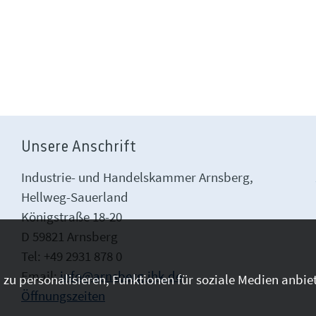
Unsere Anschrift
Industrie- und Handelskammer Arnsberg,
Hellweg-Sauerland
Königstraße 18-20
D 59821 Arnsberg
Tel: +49 2931 878 0
Email:
info@arnsberg.ihk.de
zu personalisieren, Funktionen für soziale Medien anbiet
Öffnungszeiten